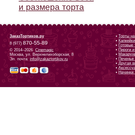
и размера торта
ЗаказТортиков.ру
•
Торты на
•
Капкейки
870-55-89
8 (977)
•
Готовые 
•
Пироги и
© 2014–2026
Cinemagic
•
Макарун
Москва, ул. Верхнелихоборская, 8
•
Печенье 
Эл. почта:
info@zakaztortikov.ru
•
Другая в
•
Аксессу
•
Начинки 