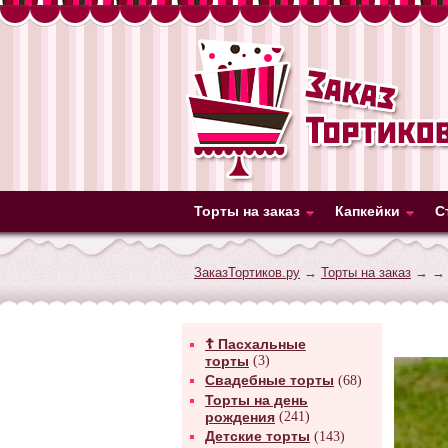
Торты на заказ
Капкейки
С
ЗаказТортиков.ру
→
Торты на заказ
→
→ 
☦ Пасхальные
торты
(3)
Свадебные торты
(68)
Торты на день
рождения
(241)
Детские торты
(143)