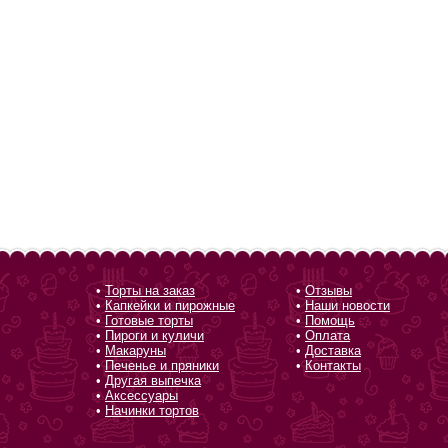
•
Торты на заказ
•
Отзывы
•
Капкейки и пирожные
•
Наши новости
•
Готовые торты
•
Помощь
•
Пироги и куличи
•
Оплата
•
Макаруны
•
Доставка
•
Печенье и пряники
•
Контакты
•
Другая выпечка
•
Аксессуары
•
Начинки тортов