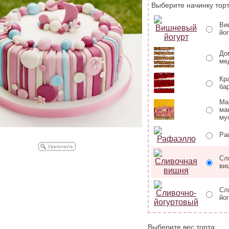
Выберите начинку торт
Ви
йо
До
ме
Кр
ба
Ма
ма
му
Ра
Сл
ви
Сл
йо
Выберите вес торта: