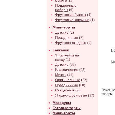
Букеты
(3)
Подарочные
наборы
(6)
Фруктовые букеты
(4)
Фруктовые корзинки
(1)
Мини-торты
Детские
(2)
Праздничные
(7)
Фруктово-ягодные
(4)
Капкейки
В
☦ Капкейки на
пасху
(1)
Ме
Детские
(36)
Классические
(25)
Миксы
(41)
Оригинальные
(52)
Праздничные
(68)
Свадебные
Похожие
(28)
товары:
Ягодно-фруктовые
(17)
Макаруны
Готовые торты
Мини-торты