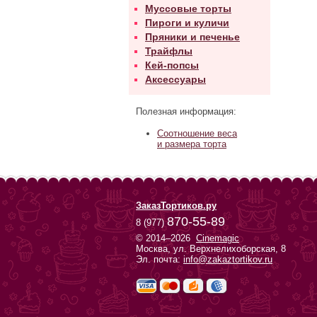
Муссовые торты
Пироги и куличи
Пряники и печенье
Трайфлы
Кей-попсы
Аксессуары
Полезная информация:
Соотношение веса
и размера торта
ЗаказТортиков.ру
870-55-89
8 (977)
© 2014–2026
Cinemagic
Москва, ул. Верхнелихоборская, 8
Эл. почта:
info@zakaztortikov.ru