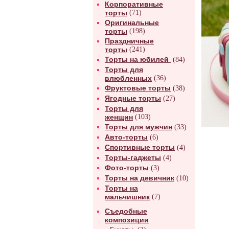
Корпоративные
торты
(71)
Оригинальные
торты
(198)
Праздничные
торты
(241)
Торты на юбилей
(84)
Торты для
влюбленных
(36)
Фруктовые торты
(38)
Ягодные торты
(27)
Торты для
женщин
(103)
Торты для мужчин
(33)
Авто-торты
(6)
Спортивные торты
(4)
Торты-гаджеты
(4)
Фото-торты
(3)
Торты на девичник
(10)
Торты на
мальчишник
(7)
Съедобные
композиции