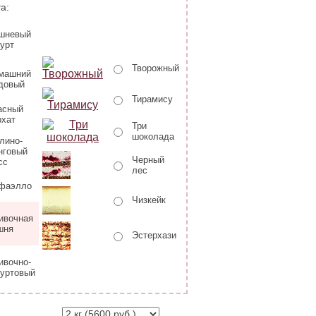
а:
шневый
гурт
Творожный
машний
довый
Тирамису
асный
рхат
Три
шоколада
лино-
нговый
Черный
сс
лес
фаэлло
Чизкейк
ивочная
шня
Эстерхази
ивочно-
гуртовый