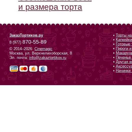
и размера торта
ЗаказТортиков.ру
•
Торты на
•
Капкейки
870-55-89
8 (977)
•
Готовые 
•
Пироги и
© 2014–2026
Cinemagic
•
Макарун
Москва, ул. Верхнелихоборская, 8
•
Печенье 
Эл. почта:
info@zakaztortikov.ru
•
Другая в
•
Аксессу
•
Начинки 