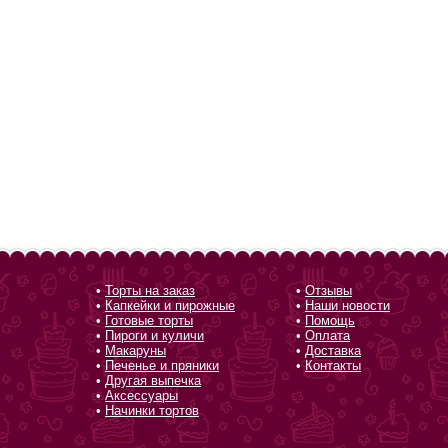
•
Торты на заказ
•
Отзывы
•
Капкейки и пирожные
•
Наши новости
•
Готовые торты
•
Помощь
•
Пироги и куличи
•
Оплата
•
Макаруны
•
Доставка
•
Печенье и пряники
•
Контакты
•
Другая выпечка
•
Аксессуары
•
Начинки тортов