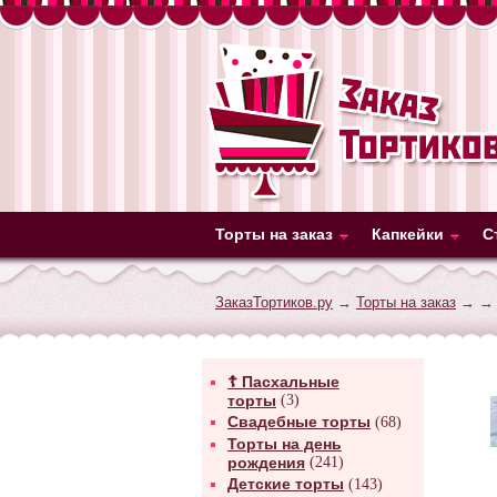
Торты на заказ
Капкейки
С
ЗаказТортиков.ру
→
Торты на заказ
→
→ 
☦ Пасхальные
торты
(3)
Свадебные торты
(68)
Торты на день
рождения
(241)
Детские торты
(143)