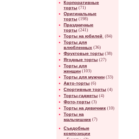
Корпоративные
торты
(71)
Оригинальные
торты
(198)
Праздничные
торты
(241)
Торты на юбилей
(84)
Торты для
влюбленных
(36)
Фруктовые торты
(38)
Ягодные торты
(27)
Торты для
женщин
(103)
Торты для мужчин
(33)
Авто-торты
(6)
Спортивные торты
(4)
Торты-гаджеты
(4)
Фото-торты
(3)
Торты на девичник
(10)
Торты на
мальчишник
(7)
Съедобные
композиции