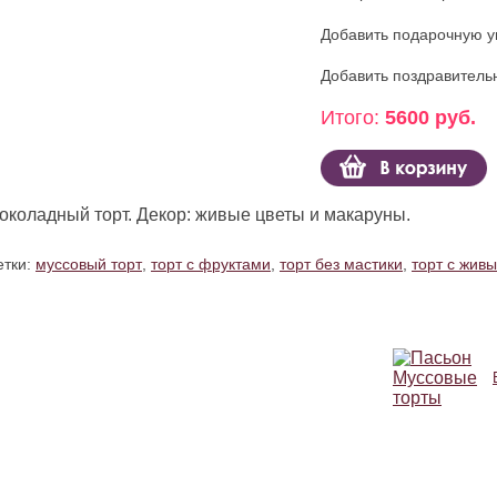
Добавить подарочную у
Добавить поздравитель
Итого:
5600 руб.
околадный торт. Декор: живые цветы и макаруны.
тки:
муссовый торт
,
торт с фруктами
,
торт без мастики
,
торт с жив