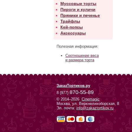
Муссовые торты
Пироги и куличи
Пряники и печенье
Трайфлы
Кей-попсы
Аксессуары
Полезная информация:
Соотношение веса
и размера торта
ЗаказТортиков.ру
870-55-89
8 (977)
© 2014–2026
Cinemagic
Москва, ул. Верхнелихоборская, 8
Эл. почта:
info@zakaztortikov.ru