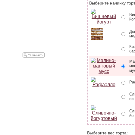
Выберите начинку торт
Ви
йо
До
ме
Кр
ба
Ма
ма
му
Ра
Сл
ви
Сл
йо
Выберите вес торта: