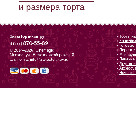
и размера торта
ЗаказТортиков.ру
•
Торты на
•
Капкейки
870-55-89
8 (977)
•
Готовые 
•
Пироги и
© 2014–2026
Cinemagic
•
Макарун
Москва, ул. Верхнелихоборская, 8
•
Печенье 
Эл. почта:
info@zakaztortikov.ru
•
Другая в
•
Аксессу
•
Начинки 