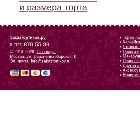
и размера торта
ЗаказТортиков.ру
•
Торты на
•
Капкейки
870-55-89
8 (977)
•
Готовые 
•
Пироги и
© 2014–2026
Cinemagic
•
Макарун
Москва, ул. Верхнелихоборская, 8
•
Печенье 
Эл. почта:
info@zakaztortikov.ru
•
Другая в
•
Аксессу
•
Начинки 