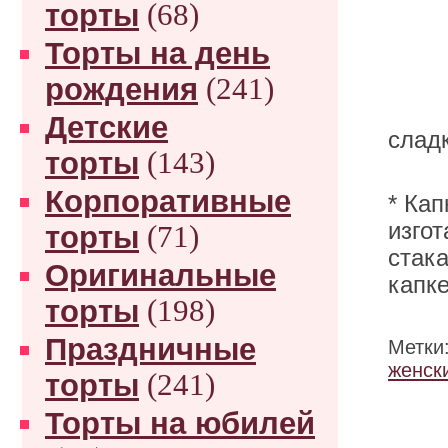
торты
(68)
Торты на день
рождения
(241)
Детские
сладк
торты
(143)
Корпоративные
* Ка
изго
торты
(71)
стак
Оригинальные
капке
торты
(198)
Праздничные
Метки
женск
торты
(241)
Торты на юбилей