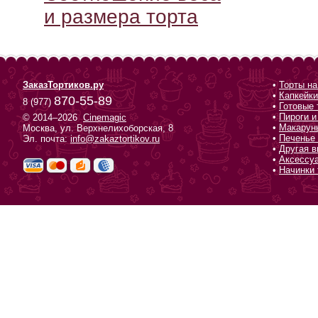
и размера торта
ЗаказТортиков.ру
•
Торты на
•
Капкейки
870-55-89
8 (977)
•
Готовые 
•
Пироги и
© 2014–2026
Cinemagic
•
Макарун
Москва, ул. Верхнелихоборская, 8
•
Печенье 
Эл. почта:
info@zakaztortikov.ru
•
Другая в
•
Аксессу
•
Начинки 