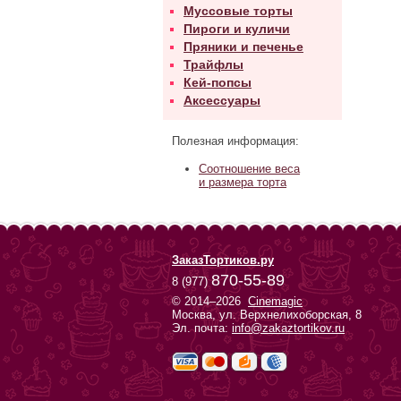
Муссовые торты
Пироги и куличи
Пряники и печенье
Трайфлы
Кей-попсы
Аксессуары
Полезная информация:
Соотношение веса
и размера торта
ЗаказТортиков.ру
870-55-89
8 (977)
© 2014–2026
Cinemagic
Москва, ул. Верхнелихоборская, 8
Эл. почта:
info@zakaztortikov.ru