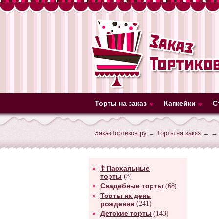
Торты на заказ
Капкейки
С
ЗаказТортиков.ру
→
Торты на заказ
→
→ 
☦ Пасхальные
торты
(3)
Свадебные торты
(68)
Торты на день
рождения
(241)
Детские торты
(143)