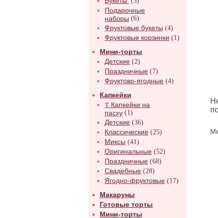
Букеты
(3)
Подарочные
наборы
(6)
Фруктовые букеты
(4)
Фруктовые корзинки
(1)
Мини-торты
Детские
(2)
Праздничные
(7)
Фруктово-ягодные
(4)
Капкейки
Н
☦ Капкейки на
п
пасху
(1)
Детские
(36)
Классические
Ме
(25)
Миксы
(41)
Оригинальные
(52)
Праздничные
(68)
Свадебные
(28)
Ягодно-фруктовые
(17)
Макаруны
Готовые торты
Мини-торты