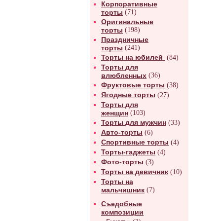
Корпоративные
торты
(71)
Оригинальные
торты
(198)
Праздничные
торты
(241)
Торты на юбилей
(84)
Торты для
влюбленных
(36)
Фруктовые торты
(38)
Ягодные торты
(27)
Торты для
женщин
(103)
Торты для мужчин
(33)
Авто-торты
(6)
Спортивные торты
(4)
Торты-гаджеты
(4)
Фото-торты
(3)
Торты на девичник
(10)
Торты на
мальчишник
(7)
Съедобные
композиции