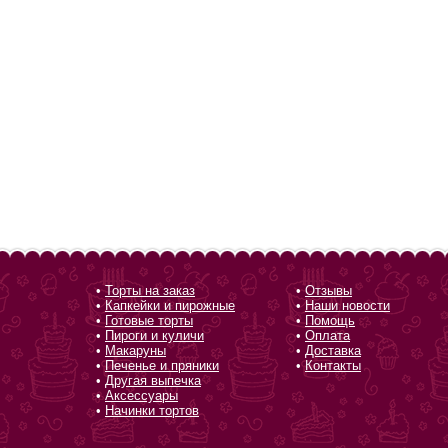
•
Торты на заказ
•
Отзывы
•
Капкейки и пирожные
•
Наши новости
•
Готовые торты
•
Помощь
•
Пироги и куличи
•
Оплата
•
Макаруны
•
Доставка
•
Печенье и пряники
•
Контакты
•
Другая выпечка
•
Аксессуары
•
Начинки тортов