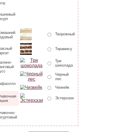
та:
ишневый
огурт
омашний
Творожный
едовый
расный
Тирамису
архат
Три
алино-
шоколада
анговый
усс
Черный
лес
афаэлло
Чизкейк
ливочная
Эстерхази
ишня
ливочно-
огуртовый