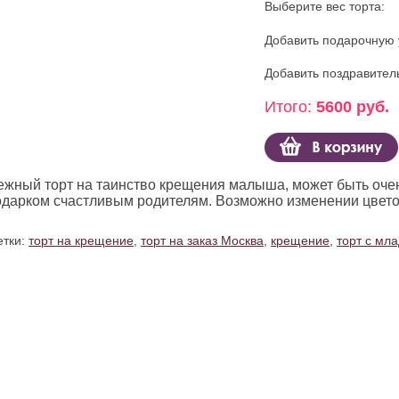
Выберите вес торта:
Добавить подарочную 
Добавить поздравител
Итого:
5600 руб.
ежный торт на таинство крещения малыша, может быть оче
одарком счастливым родителям. Возможно изменении цвет
тки:
торт на крещение
,
торт на заказ Москва
,
крещение
,
торт с мл