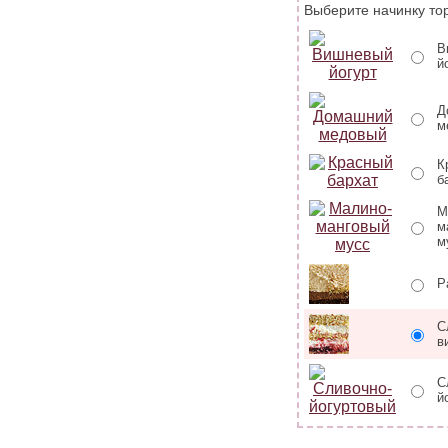
Выберите начинку тор
В
й
Д
м
К
б
М
м
м
Р
С
в
С
й