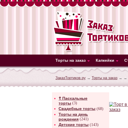
Торты на заказ
Капкейки
С
ЗаказТортиков.ру
→
Торты на заказ
→
→ 
☦ Пасхальные
торты
(3)
Свадебные торты
(68)
Торты на день
рождения
(241)
Детские торты
(143)