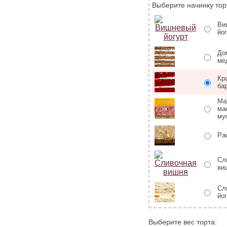
Выберите начинку тор
Ви
йо
До
ме
Кр
ба
Ма
ма
му
Ра
Сл
ви
Сл
йо
Выберите вес торта: