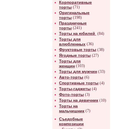
Корпоративные
торты
(71)
Оригинальные
торты
(198)
Праздничные
торты
(241)
Торты на юбилей
(84)
Торты для
влюбленных
(36)
Фруктовые торты
(38)
Ягодные торты
(27)
Торты для
женщин
(103)
Торты для мужчин
(33)
Авто-торты
(6)
Спортивные торты
(4)
Торты-гаджеты
(4)
Фото-торты
(3)
Торты на девичник
(10)
Торты на
мальчишник
(7)
Съедобные
композиции