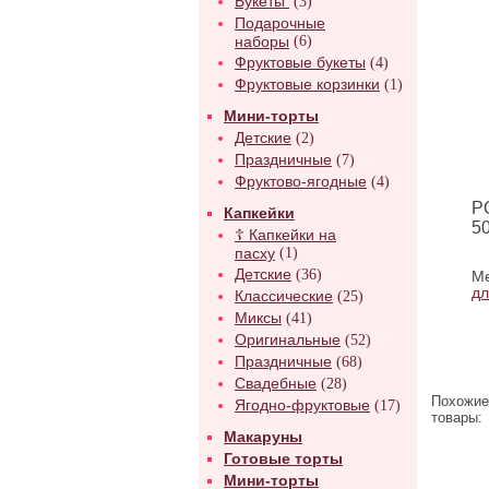
Букеты
(3)
Подарочные
наборы
(6)
Фруктовые букеты
(4)
Фруктовые корзинки
(1)
Мини-торты
Детские
(2)
Праздничные
(7)
Фруктово-ягодные
(4)
P
Капкейки
50
☦ Капкейки на
пасху
(1)
Детские
(36)
Ме
д
Классические
(25)
Миксы
(41)
Оригинальные
(52)
Праздничные
(68)
Свадебные
(28)
Похожие
Ягодно-фруктовые
(17)
товары:
Макаруны
Готовые торты
Мини-торты