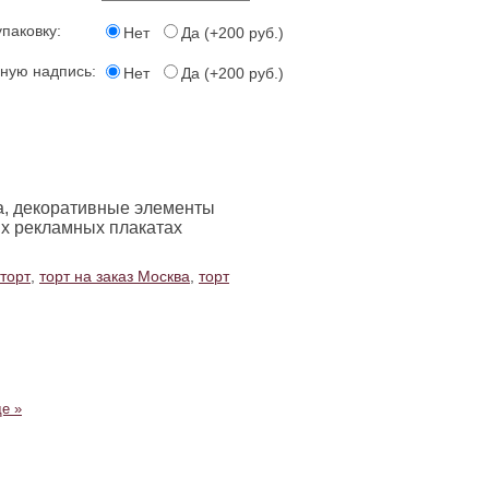
упаковку:
Нет
Да (+200 руб.)
ьную надпись:
Нет
Да (+200 руб.)
та, декоративные элементы
рых рекламных плакатах
торт
,
торт на заказ Москва
,
торт
е »