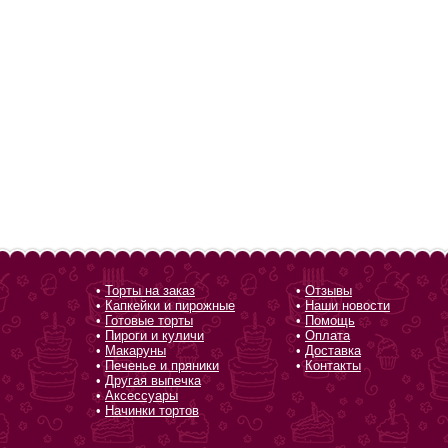
•
Торты на заказ
•
Отзывы
•
Капкейки и пирожные
•
Наши новости
•
Готовые торты
•
Помощь
•
Пироги и куличи
•
Оплата
•
Макаруны
•
Доставка
•
Печенье и пряники
•
Контакты
•
Другая выпечка
•
Аксессуары
•
Начинки тортов