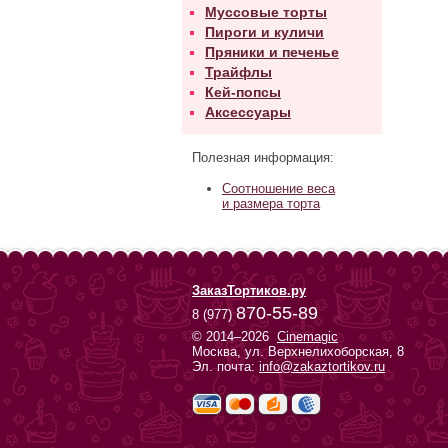
Муссовые торты
Пироги и куличи
Пряники и печенье
Трайфлы
Кей-попсы
Аксессуары
Полезная информация:
Соотношение веса
и размера торта
ЗаказТортиков.ру
870-55-89
8 (977)
© 2014–2026
Cinemagic
Москва, ул. Верхнелихоборская, 8
Эл. почта:
info@zakaztortikov.ru