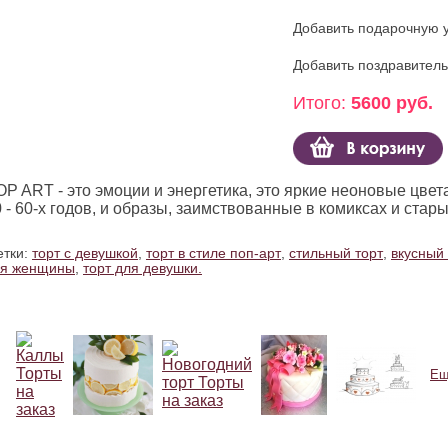
Добавить подарочную 
Добавить поздравител
Итого:
5600 руб.
OP ART - это эмоции и энергетика, это яркие неоновые цве
 - 60-х годов, и образы, заимствованные в комиксах и ста
тки:
торт с девушкой
,
торт в стиле поп-арт
,
стильный торт
,
вкусный 
ля женщины
,
торт для девушки.
Ещ