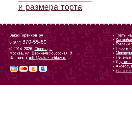
и размера торта
ЗаказТортиков.ру
•
Торты на
•
Капкейки
870-55-89
8 (977)
•
Готовые 
•
Пироги и
© 2014–2026
Cinemagic
•
Макарун
Москва, ул. Верхнелихоборская, 8
•
Печенье 
Эл. почта:
info@zakaztortikov.ru
•
Другая в
•
Аксессу
•
Начинки 