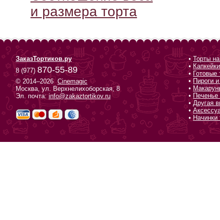
и размера торта
ЗаказТортиков.ру
•
Торты на
•
Капкейки
870-55-89
8 (977)
•
Готовые 
•
Пироги и
© 2014–2026
Cinemagic
•
Макарун
Москва, ул. Верхнелихоборская, 8
•
Печенье 
Эл. почта:
info@zakaztortikov.ru
•
Другая в
•
Аксессу
•
Начинки 