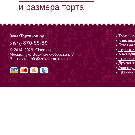
и размера торта
ЗаказТортиков.ру
•
Торты на
•
Капкейки
870-55-89
8 (977)
•
Готовые 
•
Пироги и
© 2014–2026
Cinemagic
•
Макарун
Москва, ул. Верхнелихоборская, 8
•
Печенье 
Эл. почта:
info@zakaztortikov.ru
•
Другая в
•
Аксессу
•
Начинки 